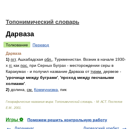
Топонимический словарь
Дарваза
Толкование
Перевод
Дарваза
1)
пгт
, Ашхабадская
обл.
, Туркменистан. Возник в начале 1930-
х
гг.
как
пос.
при Серных Буграх - месторождении серы в
Каракумах - и получил название Дарваза от
туркм.
дервезе -
'урочище между буграми'
,
'проход между песчаными
холмами'
.
2)
долина,
см.
Коммунизма
, пик
Географические названия мира: Топонимический словарь. - М: АСТ
.
Поспелов
Е.М.
.
2001
.
Игры ⚽
Поможем решить контрольную работу
Дарачичаг
Дарвазский хребет