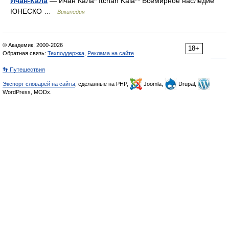
Ичан-Кала
— Ичан Кала* Itchan Kala** Всемирное наследие
ЮНЕСКО …
Википедия
© Академик, 2000-2026
18+
Обратная связь:
Техподдержка
,
Реклама на сайте
👣 Путешествия
Экспорт словарей на сайты
, сделанные на PHP,
Joomla,
Drupal,
WordPress, MODx.