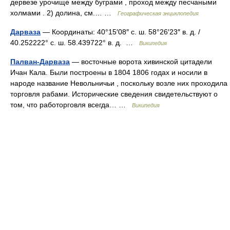
дервезе урочище между буграми , проход между песчаными
холмами . 2) долина, см.… …
Географическая энциклопедия
Дарваза
— Координаты: 40°15′08″ с. ш. 58°26′23″ в. д. /
40.252222° с. ш. 58.439722° в. д. …
Википедия
Палван-Дарваза
— восточные ворота хивинской цитадели
Ичан Кала. Были построены в 1804 1806 годах и носили в
народе название Невольничьи , поскольку возле них проходила
торговля рабами. Исторические сведения свидетельствуют о
том, что работорговля всегда… …
Википедия