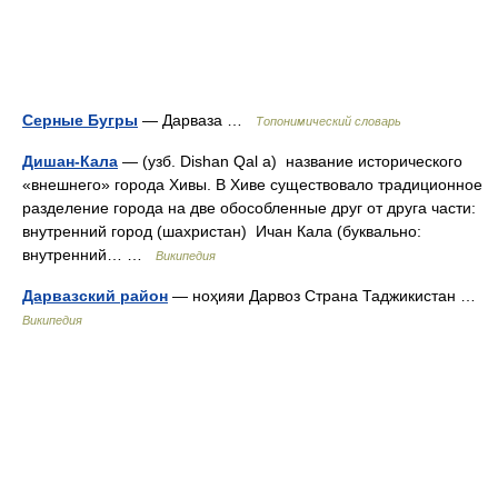
Серные Бугры
— Дарваза …
Топонимический словарь
Дишан-Кала
— (узб. Dishan Qal a) название исторического
«внешнего» города Хивы. В Хиве существовало традиционное
разделение города на две обособленные друг от друга части:
внутренний город (шахристан) Ичан Кала (буквально:
внутренний… …
Википедия
Дарвазский район
— ноҳияи Дарвоз Страна Таджикистан …
Википедия